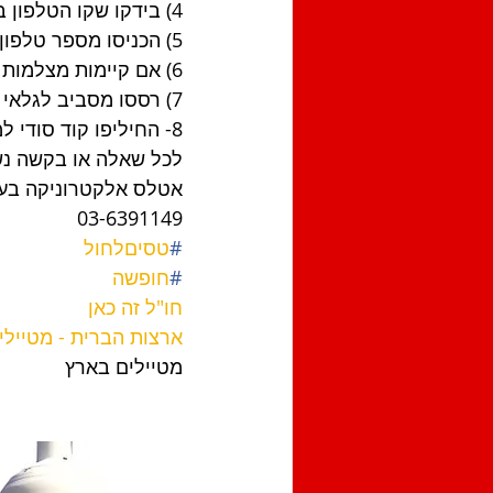
4) בידקו שקו הטלפון בבית פעיל בכדי שמערכת האזעקה תצליח להתקשר אליכם בשעת הצורך
5) הכניסו מספר טלפון של איש קשר בארץ בתוך המערכת בכדי שיוכל לקבל הודעה במקרה פריצה
6) אם קיימות מצלמות מצלמות אבטחה בידקו את תקינותם בצפיה מרחוק באפליקציה
7) רססו מסביב לגלאי הנפח בבית ריסוס נגד מזיקים למניעת אזעקות לא רצויות
8- החיליפו קוד סודי למערכת האזעקה לקוד חדש שרק אתם יודעים אותו
לכל שאלה או בקשה נ
אטלס אלקטרוניקה בע
03-6391149
#
טסיםלחול
#
חופשה
חו"ל זה כאן
ארצות הברית - מטיילי
מטיילים בארץ