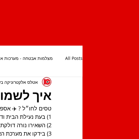
All Posts
מצלמות אבטחה - מערכות אז
אטלס אלקטרוניקה ב
איך לשמור
טסים לחו״ל ? ✈️ אספ
1) בעת נעילת הבית ודאו כי לא השארתם חלונות לא נעולים
2) השאירו נורה דולקת באיזור מרכזי בבית והשתדלו לא לפרסם לאנשים ״לא רצויים״ על הנסיעה
3) בידקו את מערכת האזעקה שלכם יום לפני הטיסה לשלילת תקלות ואזעקות לא רצויות ולא אמינות