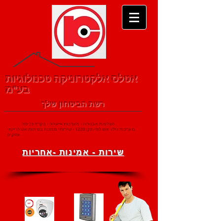
אטלס אלקטרוניקה טכנולוגיות
בע"מ
רשת הביטחון שלך
מצלמות אבטחה - מערכות אזעקה - בקרת כניסה
מערכות גילוי אש לפי תקן 1220 - שירותי ממונה בטיחות אש לרישוי
עסקים
שירות - אמינות -אחריות